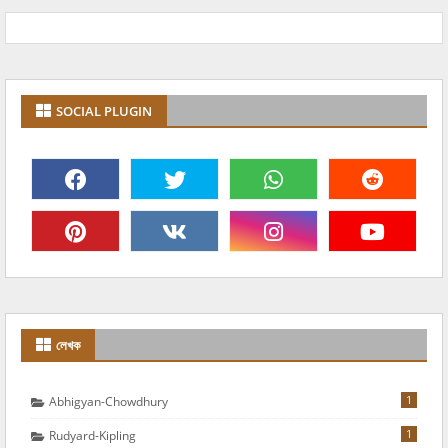
SOCIAL PLUGIN
লেখক
1
Abhigyan-Chowdhury
1
Rudyard-Kipling