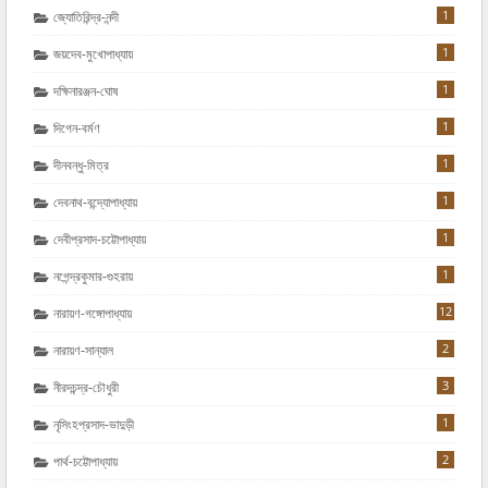
1
জ্যোতিরিন্দ্র-নন্দী
1
জয়দেব-মুখোপাধ্যায়
1
দক্ষিনারঞ্জন-ঘোষ
1
দিগেন-বর্মণ
1
দীনবন্ধু-মিত্র
1
দেবনাথ-বন্দ্যোপাধ্যায়
1
দেবীপ্রসাদ-চট্টোপাধ্যায়
1
নগেন্দ্রকুমার-গুহরায়
12
নারায়ণ-গঙ্গোপাধ্যায়
2
নারায়ণ-সান্যাল
3
নীরদচন্দ্র-চৌধুরী
1
নৃসিংহপ্রসাদ-ভাদুড়ী
2
পার্থ-চট্টোপাধ্যায়