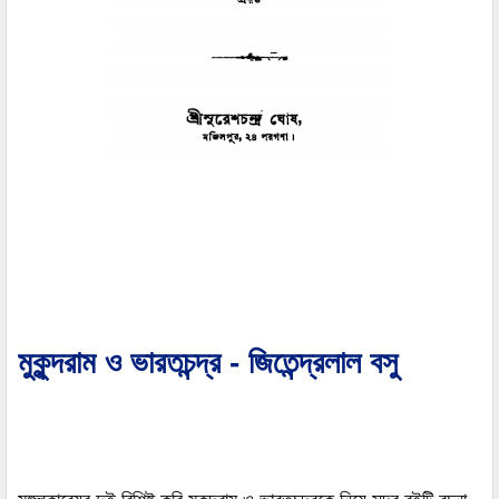
মুকুন্দরাম ও ভারতচন্দ্র - জিতেন্দ্রলাল বসু