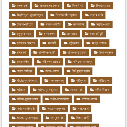
বাংলা-গল্প
বাংলাদেশের-লেখক
বিদেশি-বই
বিধানচন্দ্র-রায়
বিভূতিভূষণ-বন্দ্যোপাধ্যায়
বিমানবিহারী-মজুমদার
বৈষ্ণব-দর্শন
বৈষ্ণব-সাহিত্য
ভ্রমণ-কাহিনি
মঙ্গলকাব্য
মণীন্দ্র-গুপ্ত
মধুসূদন-দত্ত
মনসামঙ্গল
মহাভারত
মহুয়া-চৌধুরী
মুজফফর-আহমদ
রচনাবলী
রবীন্দ্রনাথ
রহস্য-রোমাঞ্চ
রাধারমণ
রামজীবন-আচার্য
রাহুল-সাংকৃত্যায়ন
লীলা-মজুমদার
লোকসংগীত
শক্তিপদ-রাজগুরু
শশিভূষণ-দাশগুপ্ত
শাক্ত-সাহিত্য
শার্লক-হোমস
শীর্ষ-বন্দ্যোপাধ্যায়
শীর্ষেন্দু-মুখোপাধ্যায়
শুদ্ধসত্ত্ব-বসু
শ্রীকুমার
শ্রীচৈতন্য
শ্রীজাত
শ্রীশচন্দ্র-মজুমদার
সংকলন-বই
সঙ্গীত-বিষয়ক
সঙ্গীতা-বন্দ্যোপাধ্যায়
সঞ্জীব-চট্টোপাধ্যায়
সতীনাথ-ভাদুড়ী
সনাতন-গোস্বামী
সমরেশ-মজুমদার
সমালোচনা
সরোজ-বন্দ্যোপাধ্যায়
সংস্কৃত-বই
সিজার-বাগচী