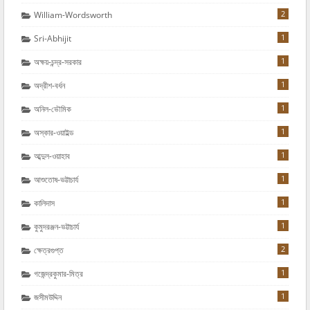
2
William-Wordsworth
1
Sri-Abhijit
1
অক্ষয়-চন্দ্র-সরকার
1
অদ্রীশ-বর্ধন
1
অনিল-ভৌমিক
1
অস্কার-ওয়াইল্ড
1
আব্দুল-ওয়াহাব
1
আশুতোষ-ভট্টাচার্য
1
কালিদাস
1
কুমুদরঞ্জন-ভট্টাচার্য
2
ক্ষেত্রগুপ্ত
1
গজেন্দ্রকুমার-মিত্র
1
জসীমউদ্দিন