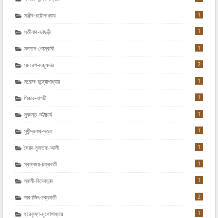
1
সঞ্জীব-চট্টোপাধ্যায়
1
সতীনাথ-ভাদুড়ী
1
সনাতন-গোস্বামী
2
সমরেশ-মজুমদার
1
সরোজ-বন্দ্যোপাধ্যায়
1
সিজার-বাগচী
1
সুকান্ত-ভট্টাচার্য
1
সুধীন্দ্রনাথ-দত্ত
1
সৈয়দ-মুজতবা-আলী
1
স্বপ্নময়-চক্রবর্তী
1
স্বামী-বিবেকানন্দ
2
স্মরণজিৎ-চক্রবর্তী
1
হরেকৃষ্ণ-মুখোপাধ্যায়