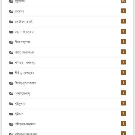
30
রবীন্দ্রনাথ
1
রাধারমণ
1
রামজীবন-আচার্য
1
রাহুল-সাংকৃত্যায়ন
1
লীলা-মজুমদার
1
শক্তিপদ-রাজগুরু
1
শশিভূষণ-দাশগুপ্ত
1
শীর্ষ-বন্দ্যোপাধ্যায়
1
শীর্ষেন্দু-মুখোপাধ্যায়
1
শুদ্ধসত্ত্ব-বসু
1
শ্রীকুমার
1
শ্রীজাত
1
শ্রীশচন্দ্র-মজুমদার
1
সঙ্গীতা-বন্দ্যোপাধ্যায়