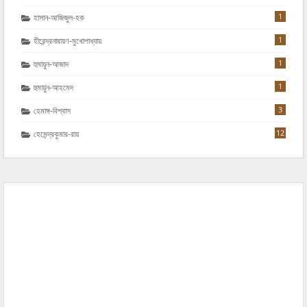
1
হাসান-আজিজুল-হক
1
হীরেন্দ্রনারায়ণ-মুখোপাধ্যায়
1
হুমায়ুন-আজাদ
1
হুমায়ুন-আহমেদ
3
হেমাঙ্গ-বিশ্বাস
12
হেমেন্দ্রকুমার-রায়