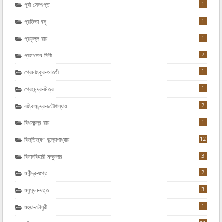
1
পূর্বা-সেনগুপ্ত
1
প্রতিভা-বসু
1
প্রফুল্ল-রায়
7
প্রমথনাথ-বিশী
1
প্রেমাঙ্কুর-আতর্থী
1
প্রেমেন্দ্র-মিত্র
2
বঙ্কিমচন্দ্র-চট্টোপাধ্যায়
1
বিধানচন্দ্র-রায়
12
বিভূতিভূষণ-বন্দ্যোপাধ্যায়
3
বিমানবিহারী-মজুমদার
2
মণীন্দ্র-গুপ্ত
3
মধুসূদন-দত্ত
1
মহুয়া-চৌধুরী