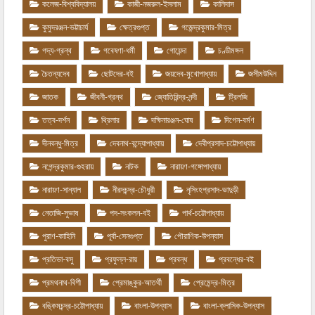
কলেজ-বিশ্ববিদ্যালয়
কাজী-নজরুল-ইসলাম
কালিদাস
কুমুদরঞ্জন-ভট্টাচার্য
ক্ষেত্রগুপ্ত
গজেন্দ্রকুমার-মিত্র
গদ্য-গ্রন্থ
গবেষণা-ধর্মী
গোয়েন্দা
চণ্ডীমঙ্গল
চৈতন্যদেব
ছোটদের-বই
জয়দেব-মুখোপাধ্যায়
জসীমউদ্দিন
জাতক
জীবনী-গ্রন্থ
জ্যোতিরিন্দ্র-নন্দী
ট্রিলজি
তত্ব-দর্শন
থ্রিলার
দক্ষিনারঞ্জন-ঘোষ
দিগেন-বর্মণ
দীনবন্ধু-মিত্র
দেবনাথ-বন্দ্যোপাধ্যায়
দেবীপ্রসাদ-চট্টোপাধ্যায়
নগেন্দ্রকুমার-গুহরায়
নাটক
নারায়ণ-গঙ্গোপাধ্যায়
নারায়ণ-সান্যাল
নীরদচন্দ্র-চৌধুরী
নৃসিংহপ্রসাদ-ভাদুড়ী
নেতাজি-সুভাষ
পদ-সংকলন-বই
পার্থ-চট্টোপাধ্যায়
পুরাণ-কাহিনি
পূর্বা-সেনগুপ্ত
পৌরাণিক-উপন্যাস
প্রতিভা-বসু
প্রফুল্ল-রায়
প্রবন্ধ
প্রবন্ধের-বই
প্রমথনাথ-বিশী
প্রেমাঙ্কুর-আতর্থী
প্রেমেন্দ্র-মিত্র
বঙ্কিমচন্দ্র-চট্টোপাধ্যায়
বাংলা-উপন্যাস
বাংলা-ক্লাসিক-উপন্যাস