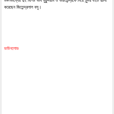
মঙ্গলকাব্যের দুই বিশিষ্ট কবি মুকুন্দরাম ও ভারতচন্দ্রকে নিয়ে সুন্দর বইটি রচনা
করেছেন জিতেন্দ্রলাল বসু।
ডাউনলোড