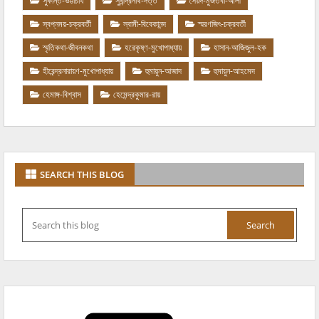
সুকান্ত-ভট্টাচার্য
সুধীন্দ্রনাথ-দত্ত
সৈয়দ-মুজতবা-আলী
স্বপ্নময়-চক্রবর্তী
স্বামী-বিবেকানন্দ
স্মরণজিৎ-চক্রবর্তী
স্মৃতিকথা-জীবনকথা
হরেকৃষ্ণ-মুখোপাধ্যায়
হাসান-আজিজুল-হক
হীরেন্দ্রনারায়ণ-মুখোপাধ্যায়
হুমায়ুন-আজাদ
হুমায়ুন-আহমেদ
হেমাঙ্গ-বিশ্বাস
হেমেন্দ্রকুমার-রায়
SEARCH THIS BLOG