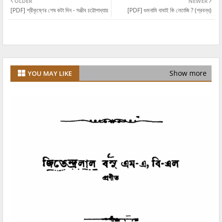
OLDER
NEWER
[PDF] শ্রীকৃষ্ণের শেষ কটা দিন - সঞ্জীব চট্টোপাধ্যায়
[PDF] গুমনামি বাবাই কি নেতাজি ? (প্রবন্ধ)
Show more
YOU MAY LIKE