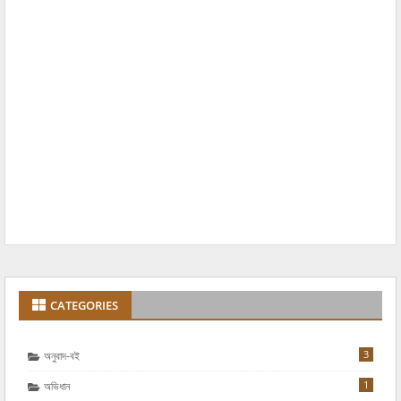
CATEGORIES
3
অনুবাদ-বই
1
অভিধান