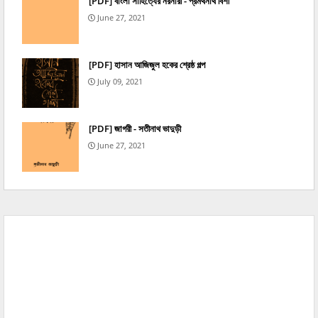
[PDF] বাংলা সাহিত্যের নরনারী - প্রমথনাথ বিশী
June 27, 2021
[PDF] হাসান আজিজুল হকের শ্রেষ্ঠ গল্প
July 09, 2021
[PDF] জাগরী - সতীনাথ ভাদুড়ী
June 27, 2021