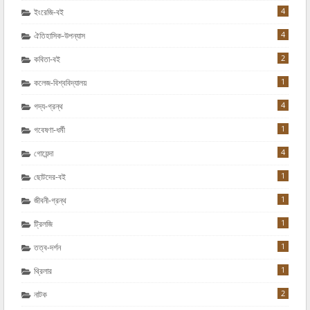
4
ইংরেজি-বই
4
ঐতিহাসিক-উপন্যাস
2
কবিতা-বই
1
কলেজ-বিশ্ববিদ্যালয়
4
গদ্য-গ্রন্থ
1
গবেষণা-ধর্মী
4
গোয়েন্দা
1
ছোটদের-বই
1
জীবনী-গ্রন্থ
1
ট্রিলজি
1
তত্ব-দর্শন
1
থ্রিলার
2
নাটক