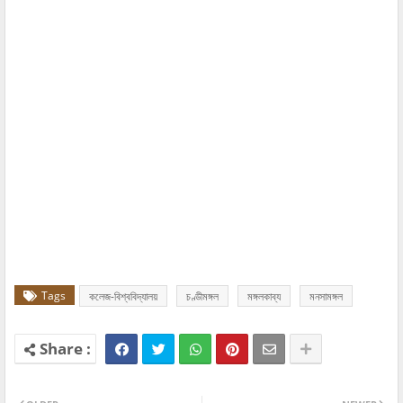
Tags
কলেজ-বিশ্ববিদ্যালয়
চণ্ডীমঙ্গল
মঙ্গলকাব্য
মনসামঙ্গল