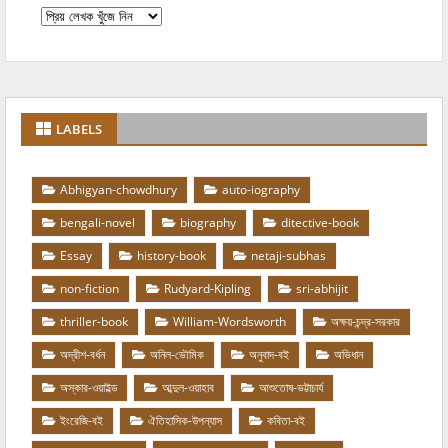
LABELS
Abhigyan-chowdhury
auto-iography
bengali-novel
biography
ditective-book
Essay
history-book
netaji-subhas
non-fiction
Rudyard-Kipling
sri-abhijit
thriller-book
William-Wordsworth
অক্ষয়-চন্দ্র-সরকার
অদ্রীশ-বর্ধন
অনিল-ভৌমিক
অনুবাদ-বই
অভিধান
অস্কার-ওয়াইল্ড
আব্দুল-ওয়াহাব
আশুতোষ-ভট্টাচার্য
ইংরেজি-বই
ঐতিহাসিক-উপন্যাস
কবিতা-বই