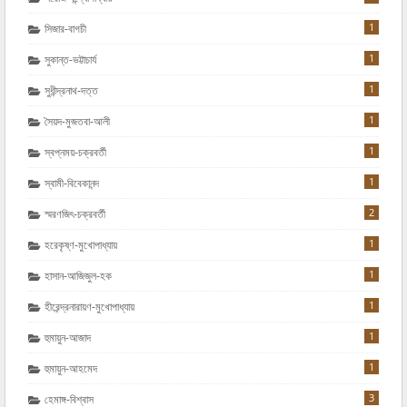
1
সিজার-বাগচী
1
সুকান্ত-ভট্টাচার্য
1
সুধীন্দ্রনাথ-দত্ত
1
সৈয়দ-মুজতবা-আলী
1
স্বপ্নময়-চক্রবর্তী
1
স্বামী-বিবেকানন্দ
2
স্মরণজিৎ-চক্রবর্তী
1
হরেকৃষ্ণ-মুখোপাধ্যায়
1
হাসান-আজিজুল-হক
1
হীরেন্দ্রনারায়ণ-মুখোপাধ্যায়
1
হুমায়ুন-আজাদ
1
হুমায়ুন-আহমেদ
3
হেমাঙ্গ-বিশ্বাস