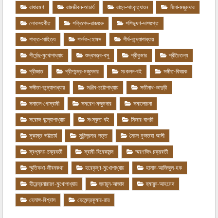
রাধারমণ
রামজীবন-আচার্য
রাহুল-সাংকৃত্যায়ন
লীলা-মজুমদার
লোকসংগীত
শক্তিপদ-রাজগুরু
শশিভূষণ-দাশগুপ্ত
শাক্ত-সাহিত্য
শার্লক-হোমস
শীর্ষ-বন্দ্যোপাধ্যায়
শীর্ষেন্দু-মুখোপাধ্যায়
শুদ্ধসত্ত্ব-বসু
শ্রীকুমার
শ্রীচৈতন্য
শ্রীজাত
শ্রীশচন্দ্র-মজুমদার
সংকলন-বই
সঙ্গীত-বিষয়ক
সঙ্গীতা-বন্দ্যোপাধ্যায়
সঞ্জীব-চট্টোপাধ্যায়
সতীনাথ-ভাদুড়ী
সনাতন-গোস্বামী
সমরেশ-মজুমদার
সমালোচনা
সরোজ-বন্দ্যোপাধ্যায়
সংস্কৃত-বই
সিজার-বাগচী
সুকান্ত-ভট্টাচার্য
সুধীন্দ্রনাথ-দত্ত
সৈয়দ-মুজতবা-আলী
স্বপ্নময়-চক্রবর্তী
স্বামী-বিবেকানন্দ
স্মরণজিৎ-চক্রবর্তী
স্মৃতিকথা-জীবনকথা
হরেকৃষ্ণ-মুখোপাধ্যায়
হাসান-আজিজুল-হক
হীরেন্দ্রনারায়ণ-মুখোপাধ্যায়
হুমায়ুন-আজাদ
হুমায়ুন-আহমেদ
হেমাঙ্গ-বিশ্বাস
হেমেন্দ্রকুমার-রায়