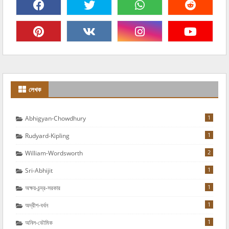
লেখক
1
Abhigyan-Chowdhury
1
Rudyard-Kipling
2
William-Wordsworth
1
Sri-Abhijit
1
অক্ষয়-চন্দ্র-সরকার
1
অদ্রীশ-বর্ধন
1
অনিল-ভৌমিক