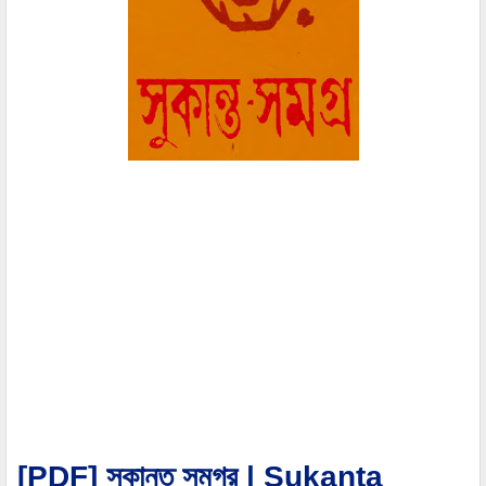
[PDF] সুকান্ত সমগ্র | Sukanta