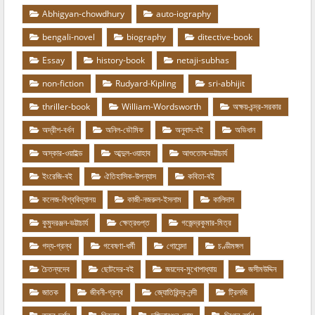
Abhigyan-chowdhury
auto-iography
bengali-novel
biography
ditective-book
Essay
history-book
netaji-subhas
non-fiction
Rudyard-Kipling
sri-abhijit
thriller-book
William-Wordsworth
অক্ষয়-চন্দ্র-সরকার
অদ্রীশ-বর্ধন
অনিল-ভৌমিক
অনুবাদ-বই
অভিধান
অস্কার-ওয়াইল্ড
আব্দুল-ওয়াহাব
আশুতোষ-ভট্টাচার্য
ইংরেজি-বই
ঐতিহাসিক-উপন্যাস
কবিতা-বই
কলেজ-বিশ্ববিদ্যালয়
কাজী-নজরুল-ইসলাম
কালিদাস
কুমুদরঞ্জন-ভট্টাচার্য
ক্ষেত্রগুপ্ত
গজেন্দ্রকুমার-মিত্র
গদ্য-গ্রন্থ
গবেষণা-ধর্মী
গোয়েন্দা
চণ্ডীমঙ্গল
চৈতন্যদেব
ছোটদের-বই
জয়দেব-মুখোপাধ্যায়
জসীমউদ্দিন
জাতক
জীবনী-গ্রন্থ
জ্যোতিরিন্দ্র-নন্দী
ট্রিলজি