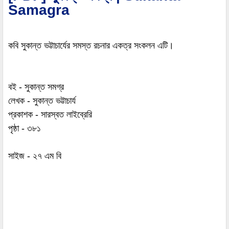
Samagra
কবি সুকান্ত ভট্টাচার্যের সমস্ত রচনার একত্র সংকলন এটি।
বই - সুকান্ত সমগ্র
লেখক - সুকান্ত ভট্টাচার্য
প্রকাশক - সারস্বত লাইব্রেরি
পৃষ্ঠা - ৩৮১
সাইজ - ২৭ এম বি