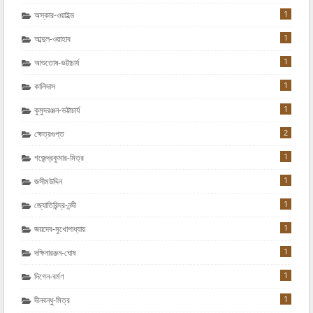
1
অস্কার-ওয়াইল্ড
1
আব্দুল-ওয়াহাব
1
আশুতোষ-ভট্টাচার্য
1
কালিদাস
1
কুমুদরঞ্জন-ভট্টাচার্য
2
ক্ষেত্রগুপ্ত
1
গজেন্দ্রকুমার-মিত্র
1
জসীমউদ্দিন
1
জ্যোতিরিন্দ্র-নন্দী
1
জয়দেব-মুখোপাধ্যায়
1
দক্ষিনারঞ্জন-ঘোষ
1
দিগেন-বর্মণ
1
দীনবন্ধু-মিত্র