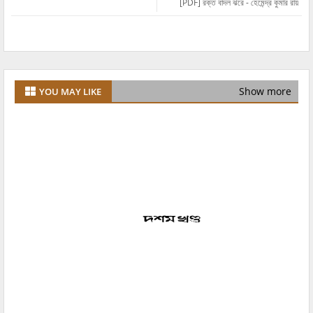
[PDF] রক্ত বাদল ঝরে - হেমেন্দ্র কুমার রায়
Show more
YOU MAY LIKE