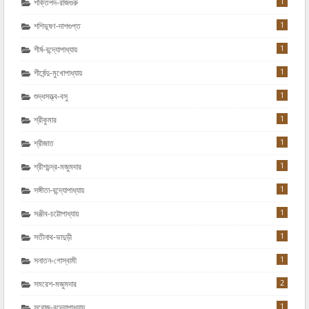
1
শক্তিপদ-রাজগুরু
1
শশিভূষণ-দাশগুপ্ত
1
শীর্ষ-বন্দ্যোপাধ্যায়
1
শীর্ষেন্দু-মুখোপাধ্যায়
1
শুদ্ধসত্ত্ব-বসু
1
শ্রীকুমার
1
শ্রীজাত
1
শ্রীশচন্দ্র-মজুমদার
1
সঙ্গীতা-বন্দ্যোপাধ্যায়
1
সঞ্জীব-চট্টোপাধ্যায়
1
সতীনাথ-ভাদুড়ী
1
সনাতন-গোস্বামী
2
সমরেশ-মজুমদার
1
সরোজ-বন্দ্যোপাধ্যায়