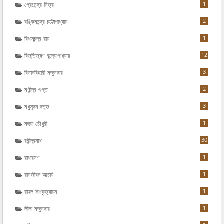
1
প্রেমেন্দ্র-মিত্র
2
বঙ্কিমচন্দ্র-চট্টোপাধ্যায়
1
বিধানচন্দ্র-রায়
12
বিভূতিভূষণ-বন্দ্যোপাধ্যায়
3
বিমানবিহারী-মজুমদার
2
মণীন্দ্র-গুপ্ত
3
মধুসূদন-দত্ত
1
মহুয়া-চৌধুরী
30
রবীন্দ্রনাথ
1
রাধারমণ
1
রামজীবন-আচার্য
1
রাহুল-সাংকৃত্যায়ন
1
লীলা-মজুমদার