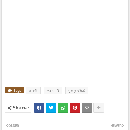
Tags
রচনাবলী
সংকলন-বই
সুকান্ত-ভট্টাচার্য
OLDER
NEWER