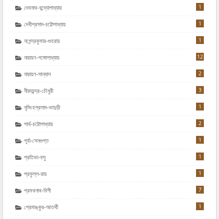
1
দেবনাথ-বন্দ্যোপাধ্যায়
1
দেবীপ্রসাদ-চট্টোপাধ্যায়
1
নগেন্দ্রকুমার-গুহরায়
12
নারায়ণ-গঙ্গোপাধ্যায়
2
নারায়ণ-সান্যাল
3
নীরদচন্দ্র-চৌধুরী
1
নৃসিংহপ্রসাদ-ভাদুড়ী
2
পার্থ-চট্টোপাধ্যায়
1
পূর্বা-সেনগুপ্ত
1
প্রতিভা-বসু
1
প্রফুল্ল-রায়
7
প্রমথনাথ-বিশী
1
প্রেমাঙ্কুর-আতর্থী