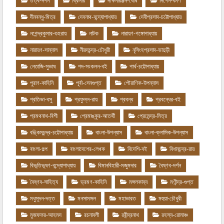
তত্ব-দর্শন
থ্রিলার
দক্ষিনারঞ্জন-ঘোষ
দিগেন-বর্মণ
দীনবন্ধু-মিত্র
দেবনাথ-বন্দ্যোপাধ্যায়
দেবীপ্রসাদ-চট্টোপাধ্যায়
নগেন্দ্রকুমার-গুহরায়
নাটক
নারায়ণ-গঙ্গোপাধ্যায়
নারায়ণ-সান্যাল
নীরদচন্দ্র-চৌধুরী
নৃসিংহপ্রসাদ-ভাদুড়ী
নেতাজি-সুভাষ
পদ-সংকলন-বই
পার্থ-চট্টোপাধ্যায়
পুরাণ-কাহিনি
পূর্বা-সেনগুপ্ত
পৌরাণিক-উপন্যাস
প্রতিভা-বসু
প্রফুল্ল-রায়
প্রবন্ধ
প্রবন্ধের-বই
প্রমথনাথ-বিশী
প্রেমাঙ্কুর-আতর্থী
প্রেমেন্দ্র-মিত্র
বঙ্কিমচন্দ্র-চট্টোপাধ্যায়
বাংলা-উপন্যাস
বাংলা-ক্লাসিক-উপন্যাস
বাংলা-গল্প
বাংলাদেশের-লেখক
বিদেশি-বই
বিধানচন্দ্র-রায়
বিভূতিভূষণ-বন্দ্যোপাধ্যায়
বিমানবিহারী-মজুমদার
বৈষ্ণব-দর্শন
বৈষ্ণব-সাহিত্য
ভ্রমণ-কাহিনি
মঙ্গলকাব্য
মণীন্দ্র-গুপ্ত
মধুসূদন-দত্ত
মনসামঙ্গল
মহাভারত
মহুয়া-চৌধুরী
মুজফফর-আহমদ
রচনাবলী
রবীন্দ্রনাথ
রহস্য-রোমাঞ্চ