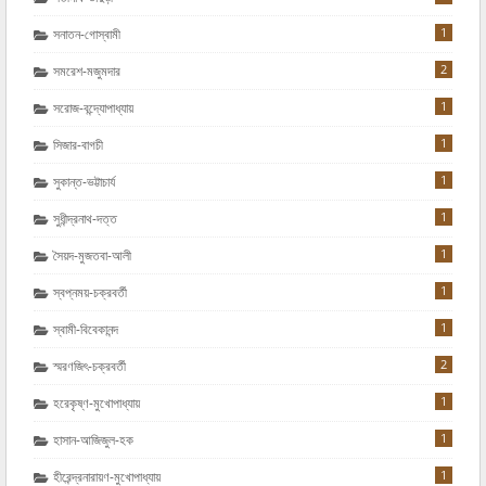
1
সনাতন-গোস্বামী
2
সমরেশ-মজুমদার
1
সরোজ-বন্দ্যোপাধ্যায়
1
সিজার-বাগচী
1
সুকান্ত-ভট্টাচার্য
1
সুধীন্দ্রনাথ-দত্ত
1
সৈয়দ-মুজতবা-আলী
1
স্বপ্নময়-চক্রবর্তী
1
স্বামী-বিবেকানন্দ
2
স্মরণজিৎ-চক্রবর্তী
1
হরেকৃষ্ণ-মুখোপাধ্যায়
1
হাসান-আজিজুল-হক
1
হীরেন্দ্রনারায়ণ-মুখোপাধ্যায়