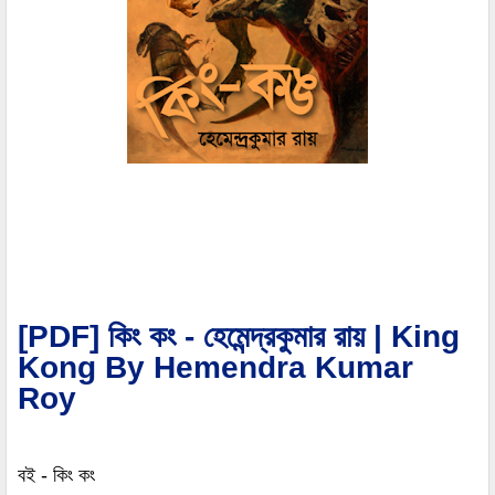
[PDF] কিং কং - হেমেন্দ্রকুমার রায় | King
Kong By Hemendra Kumar
Roy
বই - কিং কং