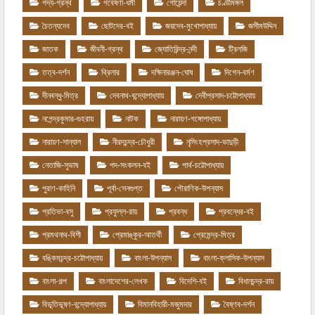
গদ্য-গ্রন্থ
গবেষণা-ধর্মী
গোয়েন্দা
চণ্ডীমঙ্গল
চৈতন্যদেব
ছোটদের-বই
জয়দেব-মুখোপাধ্যায়
জসীমউদ্দিন
জাতক
জীবনী-গ্রন্থ
জ্যোতিরিন্দ্র-নন্দী
ট্রিলজি
তত্ব-দর্শন
থ্রিলার
দক্ষিনারঞ্জন-ঘোষ
দিগেন-বর্মণ
দীনবন্ধু-মিত্র
দেবনাথ-বন্দ্যোপাধ্যায়
দেবীপ্রসাদ-চট্টোপাধ্যায়
নগেন্দ্রকুমার-গুহরায়
নাটক
নারায়ণ-গঙ্গোপাধ্যায়
নারায়ণ-সান্যাল
নীরদচন্দ্র-চৌধুরী
নৃসিংহপ্রসাদ-ভাদুড়ী
নেতাজি-সুভাষ
পদ-সংকলন-বই
পার্থ-চট্টোপাধ্যায়
পুরাণ-কাহিনি
পূর্বা-সেনগুপ্ত
পৌরাণিক-উপন্যাস
প্রতিভা-বসু
প্রফুল্ল-রায়
প্রবন্ধ
প্রবন্ধের-বই
প্রমথনাথ-বিশী
প্রেমাঙ্কুর-আতর্থী
প্রেমেন্দ্র-মিত্র
বঙ্কিমচন্দ্র-চট্টোপাধ্যায়
বাংলা-উপন্যাস
বাংলা-ক্লাসিক-উপন্যাস
বাংলা-গল্প
বাংলাদেশের-লেখক
বিদেশি-বই
বিধানচন্দ্র-রায়
বিভূতিভূষণ-বন্দ্যোপাধ্যায়
বিমানবিহারী-মজুমদার
বৈষ্ণব-দর্শন