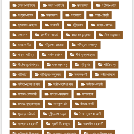
বৈষ্ণব-সাহিত্য
ভ্রমণ-কাহিনি
মঙ্গলকাব্য
মণীন্দ্র-গুপ্ত
মধুসূদন-দত্ত
মনসামঙ্গল
মহাভারত
মহুয়া-চৌধুরী
মুজফফর-আহমদ
রচনাবলী
রবীন্দ্রনাথ
রহস্য-রোমাঞ্চ
রাধারমণ
রামজীবন-আচার্য
রাহুল-সাংকৃত্যায়ন
লীলা-মজুমদার
লোকসংগীত
শক্তিপদ-রাজগুরু
শশিভূষণ-দাশগুপ্ত
শাক্ত-সাহিত্য
শার্লক-হোমস
শীর্ষ-বন্দ্যোপাধ্যায়
শীর্ষেন্দু-মুখোপাধ্যায়
শুদ্ধসত্ত্ব-বসু
শ্রীকুমার
শ্রীচৈতন্য
শ্রীজাত
শ্রীশচন্দ্র-মজুমদার
সংকলন-বই
সঙ্গীত-বিষয়ক
সঙ্গীতা-বন্দ্যোপাধ্যায়
সঞ্জীব-চট্টোপাধ্যায়
সতীনাথ-ভাদুড়ী
সনাতন-গোস্বামী
সমরেশ-মজুমদার
সমালোচনা
সরোজ-বন্দ্যোপাধ্যায়
সংস্কৃত-বই
সিজার-বাগচী
সুকান্ত-ভট্টাচার্য
সুধীন্দ্রনাথ-দত্ত
সৈয়দ-মুজতবা-আলী
স্বপ্নময়-চক্রবর্তী
স্বামী-বিবেকানন্দ
স্মরণজিৎ-চক্রবর্তী
স্মৃতিকথা-জীবনকথা
হরেকৃষ্ণ-মুখোপাধ্যায়
হাসান-আজিজুল-হক