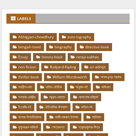
LABELS
Abhigyan-chowdhury
auto-iography
bengali-novel
biography
ditective-book
Essay
history-book
netaji-subhas
non-fiction
Rudyard-Kipling
sri-abhijit
thriller-book
William-Wordsworth
অক্ষয়-চন্দ্র-সরকার
অদ্রীশ-বর্ধন
অনিল-ভৌমিক
অনুবাদ-বই
অভিধান
অস্কার-ওয়াইল্ড
আব্দুল-ওয়াহাব
আশুতোষ-ভট্টাচার্য
ইংরেজি-বই
ঐতিহাসিক-উপন্যাস
কবিতা-বই
কলেজ-বিশ্ববিদ্যালয়
কাজী-নজরুল-ইসলাম
কালিদাস
কুমুদরঞ্জন-ভট্টাচার্য
ক্ষেত্রগুপ্ত
গজেন্দ্রকুমার-মিত্র