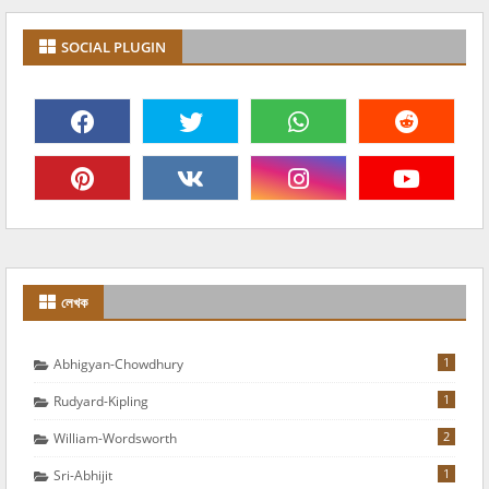
SOCIAL PLUGIN
লেখক
1
Abhigyan-Chowdhury
1
Rudyard-Kipling
2
William-Wordsworth
1
Sri-Abhijit