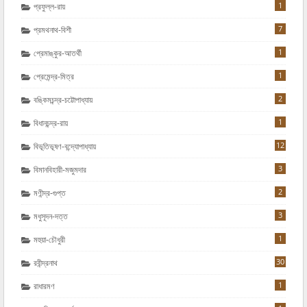
1
প্রফুল্ল-রায়
7
প্রমথনাথ-বিশী
1
প্রেমাঙ্কুর-আতর্থী
1
প্রেমেন্দ্র-মিত্র
2
বঙ্কিমচন্দ্র-চট্টোপাধ্যায়
1
বিধানচন্দ্র-রায়
12
বিভূতিভূষণ-বন্দ্যোপাধ্যায়
3
বিমানবিহারী-মজুমদার
2
মণীন্দ্র-গুপ্ত
3
মধুসূদন-দত্ত
1
মহুয়া-চৌধুরী
30
রবীন্দ্রনাথ
1
রাধারমণ