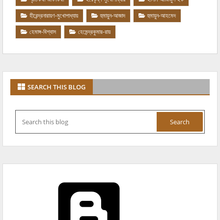
হীরেন্দ্রনারায়ণ-মুখোপাধ্যায়
হুমায়ুন-আজাদ
হুমায়ুন-আহমেদ
হেমাঙ্গ-বিশ্বাস
হেমেন্দ্রকুমার-রায়
SEARCH THIS BLOG