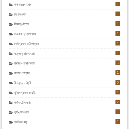
1
দক্ষিনারঞ্জন-ঘোষ
1
দিগেন-বর্মণ
1
দীনবন্ধু-মিত্র
1
দেবনাথ-বন্দ্যোপাধ্যায়
1
দেবীপ্রসাদ-চট্টোপাধ্যায়
1
নগেন্দ্রকুমার-গুহরায়
12
নারায়ণ-গঙ্গোপাধ্যায়
2
নারায়ণ-সান্যাল
3
নীরদচন্দ্র-চৌধুরী
1
নৃসিংহপ্রসাদ-ভাদুড়ী
2
পার্থ-চট্টোপাধ্যায়
1
পূর্বা-সেনগুপ্ত
1
প্রতিভা-বসু