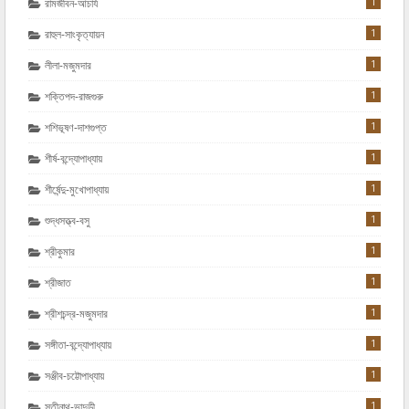
1
রামজীবন-আচার্য
1
রাহুল-সাংকৃত্যায়ন
1
লীলা-মজুমদার
1
শক্তিপদ-রাজগুরু
1
শশিভূষণ-দাশগুপ্ত
1
শীর্ষ-বন্দ্যোপাধ্যায়
1
শীর্ষেন্দু-মুখোপাধ্যায়
1
শুদ্ধসত্ত্ব-বসু
1
শ্রীকুমার
1
শ্রীজাত
1
শ্রীশচন্দ্র-মজুমদার
1
সঙ্গীতা-বন্দ্যোপাধ্যায়
1
সঞ্জীব-চট্টোপাধ্যায়
1
সতীনাথ-ভাদুড়ী