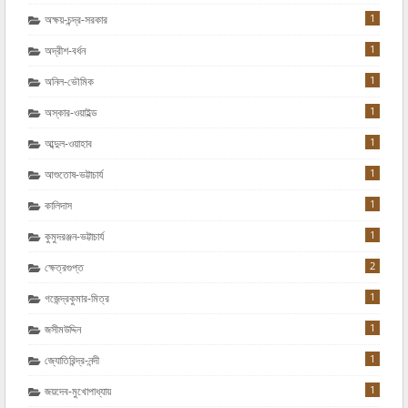
1
অক্ষয়-চন্দ্র-সরকার
1
অদ্রীশ-বর্ধন
1
অনিল-ভৌমিক
1
অস্কার-ওয়াইল্ড
1
আব্দুল-ওয়াহাব
1
আশুতোষ-ভট্টাচার্য
1
কালিদাস
1
কুমুদরঞ্জন-ভট্টাচার্য
2
ক্ষেত্রগুপ্ত
1
গজেন্দ্রকুমার-মিত্র
1
জসীমউদ্দিন
1
জ্যোতিরিন্দ্র-নন্দী
1
জয়দেব-মুখোপাধ্যায়