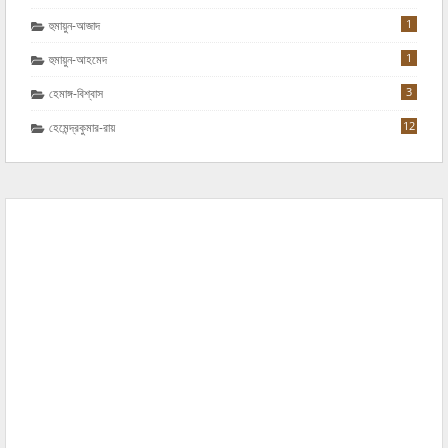
1
হুমায়ুন-আজাদ
1
হুমায়ুন-আহমেদ
3
হেমাঙ্গ-বিশ্বাস
12
হেমেন্দ্রকুমার-রায়