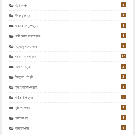
1
দিগেন-বর্মণ
1
দীনবন্ধু-মিত্র
1
দেবনাথ-বন্দ্যোপাধ্যায়
1
দেবীপ্রসাদ-চট্টোপাধ্যায়
1
নগেন্দ্রকুমার-গুহরায়
12
নারায়ণ-গঙ্গোপাধ্যায়
2
নারায়ণ-সান্যাল
3
নীরদচন্দ্র-চৌধুরী
1
নৃসিংহপ্রসাদ-ভাদুড়ী
2
পার্থ-চট্টোপাধ্যায়
1
পূর্বা-সেনগুপ্ত
1
প্রতিভা-বসু
1
প্রফুল্ল-রায়