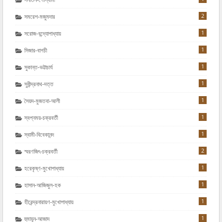
2
সমরেশ-মজুমদার
1
সরোজ-বন্দ্যোপাধ্যায়
1
সিজার-বাগচী
1
সুকান্ত-ভট্টাচার্য
1
সুধীন্দ্রনাথ-দত্ত
1
সৈয়দ-মুজতবা-আলী
1
স্বপ্নময়-চক্রবর্তী
1
স্বামী-বিবেকানন্দ
2
স্মরণজিৎ-চক্রবর্তী
1
হরেকৃষ্ণ-মুখোপাধ্যায়
1
হাসান-আজিজুল-হক
1
হীরেন্দ্রনারায়ণ-মুখোপাধ্যায়
1
হুমায়ুন-আজাদ