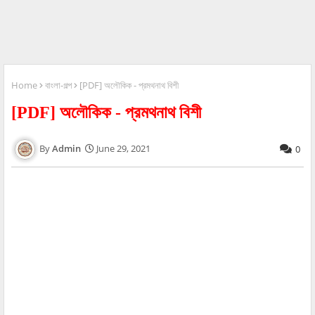
Home
বাংলা-গল্প
[PDF] অলৌকিক - প্রমথনাথ বিশী
[PDF] অলৌকিক - প্রমথনাথ বিশী
Admin
June 29, 2021
0