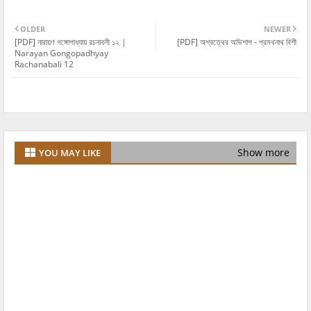
OLDER
NEWER
[PDF] নারায়ণ গঙ্গোপাধ্যায় রচনাবলী ১২ |
[PDF] অশ্বত্থের অভিশাপ - প্রমথনাথ বিশী
Narayan Gongopadhyay
Rachanabali 12
Show more
YOU MAY LIKE