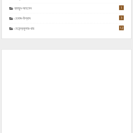
1
হুমায়ুন-আহমেদ
3
হেমাঙ্গ-বিশ্বাস
12
হেমেন্দ্রকুমার-রায়