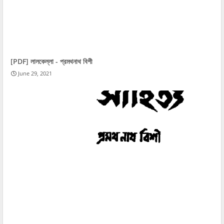
[PDF] লালকেল্লা - প্রমথনাথ বিশী
June 29, 2021