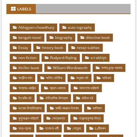
LABELS
Abhigyan-chowdhury
auto-iography
bengali-novel
biography
ditective-book
Essay
history-book
netaji-subhas
non-fiction
Rudyard-Kipling
sri-abhijit
thriller-book
William-Wordsworth
অক্ষয়-চন্দ্র-সরকার
অদ্রীশ-বর্ধন
অনিল-ভৌমিক
অনুবাদ-বই
অভিধান
অস্কার-ওয়াইল্ড
আব্দুল-ওয়াহাব
আশুতোষ-ভট্টাচার্য
ইংরেজি-বই
ঐতিহাসিক-উপন্যাস
কবিতা-বই
কলেজ-বিশ্ববিদ্যালয়
কাজী-নজরুল-ইসলাম
কালিদাস
কুমুদরঞ্জন-ভট্টাচার্য
ক্ষেত্রগুপ্ত
গজেন্দ্রকুমার-মিত্র
গদ্য-গ্রন্থ
গবেষণা-ধর্মী
গোয়েন্দা
চণ্ডীমঙ্গল