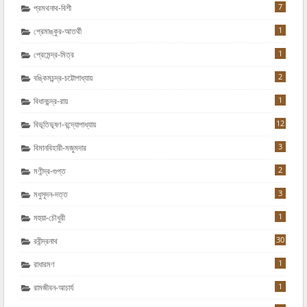
7
প্রমথনাথ-বিশী
1
প্রেমাঙ্কুর-আতর্থী
1
প্রেমেন্দ্র-মিত্র
2
বঙ্কিমচন্দ্র-চট্টোপাধ্যায়
1
বিধানচন্দ্র-রায়
12
বিভূতিভূষণ-বন্দ্যোপাধ্যায়
3
বিমানবিহারী-মজুমদার
2
মণীন্দ্র-গুপ্ত
3
মধুসূদন-দত্ত
1
মহুয়া-চৌধুরী
30
রবীন্দ্রনাথ
1
রাধারমণ
1
রামজীবন-আচার্য