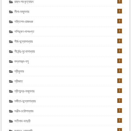
1
রাহুল-সাংকৃত্যায়ন
1
লীলা-মজুমদার
1
শক্তিপদ-রাজগুরু
1
শশিভূষণ-দাশগুপ্ত
1
শীর্ষ-বন্দ্যোপাধ্যায়
1
শীর্ষেন্দু-মুখোপাধ্যায়
1
শুদ্ধসত্ত্ব-বসু
1
শ্রীকুমার
1
শ্রীজাত
1
শ্রীশচন্দ্র-মজুমদার
1
সঙ্গীতা-বন্দ্যোপাধ্যায়
1
সঞ্জীব-চট্টোপাধ্যায়
1
সতীনাথ-ভাদুড়ী
1
সনাতন-গোস্বামী