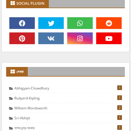
SOCIAL PLUGIN
লেখক
1
Abhigyan-Chowdhury
1
Rudyard-Kipling
2
William-Wordsworth
1
Sri-Abhijit
1
অক্ষয়-চন্দ্র-সরকার