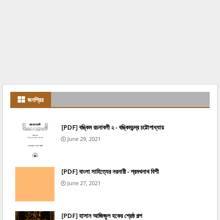
জনপ্রিয়
[PDF] বঙ্কিম রচনাবলী ২ - বঙ্কিমচন্দ্র চট্টোপাধ্যায়
June 29, 2021
[PDF] বাংলা সাহিত্যের নরনারী - প্রমথনাথ বিশী
June 27, 2021
[PDF] হাসান আজিজুল হকের শ্রেষ্ঠ গল্প