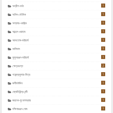
1
অদ্রীশ-বর্ধন
1
অনিল-ভৌমিক
1
অস্কার-ওয়াইল্ড
1
আব্দুল-ওয়াহাব
1
আশুতোষ-ভট্টাচার্য
1
কালিদাস
1
কুমুদরঞ্জন-ভট্টাচার্য
2
ক্ষেত্রগুপ্ত
1
গজেন্দ্রকুমার-মিত্র
1
জসীমউদ্দিন
1
জ্যোতিরিন্দ্র-নন্দী
1
জয়দেব-মুখোপাধ্যায়
1
দক্ষিনারঞ্জন-ঘোষ