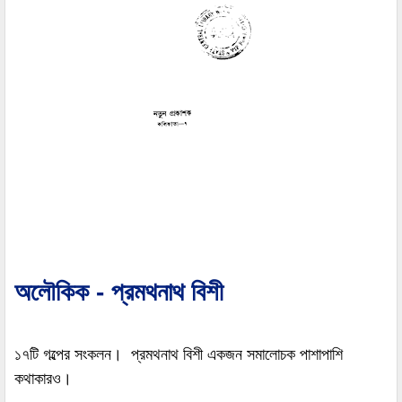
অলৌকিক - প্রমথনাথ বিশী
১৭টি গল্পের সংকলন। প্রমথনাথ বিশী একজন সমালোচক পাশাপাশি
কথাকারও।