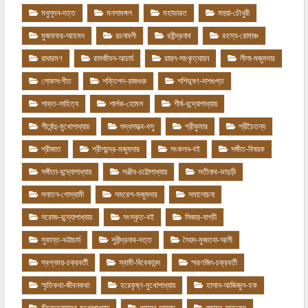
মধুসূদন-দত্ত
মনসামঙ্গল
মহাভারত
মহুয়া-চৌধুরী
মুজফফর-আহমদ
রচনাবলী
রবীন্দ্রনাথ
রহস্য-রোমাঞ্চ
রাধারমণ
রামজীবন-আচার্য
রাহুল-সাংকৃত্যায়ন
লীলা-মজুমদার
লোকসংগীত
শক্তিপদ-রাজগুরু
শশিভূষণ-দাশগুপ্ত
শাক্ত-সাহিত্য
শার্লক-হোমস
শীর্ষ-বন্দ্যোপাধ্যায়
শীর্ষেন্দু-মুখোপাধ্যায়
শুদ্ধসত্ত্ব-বসু
শ্রীকুমার
শ্রীচৈতন্য
শ্রীজাত
শ্রীশচন্দ্র-মজুমদার
সংকলন-বই
সঙ্গীত-বিষয়ক
সঙ্গীতা-বন্দ্যোপাধ্যায়
সঞ্জীব-চট্টোপাধ্যায়
সতীনাথ-ভাদুড়ী
সনাতন-গোস্বামী
সমরেশ-মজুমদার
সমালোচনা
সরোজ-বন্দ্যোপাধ্যায়
সংস্কৃত-বই
সিজার-বাগচী
সুকান্ত-ভট্টাচার্য
সুধীন্দ্রনাথ-দত্ত
সৈয়দ-মুজতবা-আলী
স্বপ্নময়-চক্রবর্তী
স্বামী-বিবেকানন্দ
স্মরণজিৎ-চক্রবর্তী
স্মৃতিকথা-জীবনকথা
হরেকৃষ্ণ-মুখোপাধ্যায়
হাসান-আজিজুল-হক
হীরেন্দ্রনারায়ণ-মুখোপাধ্যায়
হুমায়ুন-আজাদ
হুমায়ুন-আহমেদ