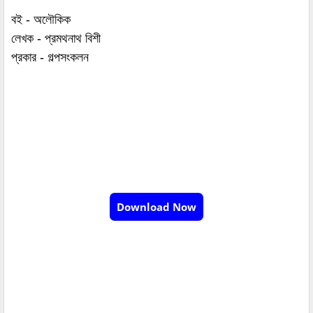
বই - অলৌকিক
লেখক - প্রমথনাথ বিশী
প্রকার - গল্পসংকলন
Download Now