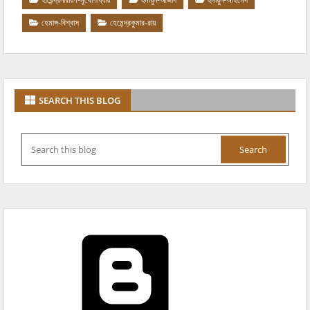
হেমাঙ্গ-বিশ্বাস
হেমেন্দ্রকুমার-রায়
SEARCH THIS BLOG