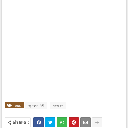
Tags
প্রমথনাথ-বিশী
বাংলা-গল্প