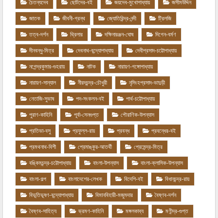
চৈতন্যদেব
ছোটদের-বই
জয়দেব-মুখোপাধ্যায়
জসীমউদ্দিন
জাতক
জীবনী-গ্রন্থ
জ্যোতিরিন্দ্র-নন্দী
ট্রিলজি
তত্ব-দর্শন
থ্রিলার
দক্ষিনারঞ্জন-ঘোষ
দিগেন-বর্মণ
দীনবন্ধু-মিত্র
দেবনাথ-বন্দ্যোপাধ্যায়
দেবীপ্রসাদ-চট্টোপাধ্যায়
নগেন্দ্রকুমার-গুহরায়
নাটক
নারায়ণ-গঙ্গোপাধ্যায়
নারায়ণ-সান্যাল
নীরদচন্দ্র-চৌধুরী
নৃসিংহপ্রসাদ-ভাদুড়ী
নেতাজি-সুভাষ
পদ-সংকলন-বই
পার্থ-চট্টোপাধ্যায়
পুরাণ-কাহিনি
পূর্বা-সেনগুপ্ত
পৌরাণিক-উপন্যাস
প্রতিভা-বসু
প্রফুল্ল-রায়
প্রবন্ধ
প্রবন্ধের-বই
প্রমথনাথ-বিশী
প্রেমাঙ্কুর-আতর্থী
প্রেমেন্দ্র-মিত্র
বঙ্কিমচন্দ্র-চট্টোপাধ্যায়
বাংলা-উপন্যাস
বাংলা-ক্লাসিক-উপন্যাস
বাংলা-গল্প
বাংলাদেশের-লেখক
বিদেশি-বই
বিধানচন্দ্র-রায়
বিভূতিভূষণ-বন্দ্যোপাধ্যায়
বিমানবিহারী-মজুমদার
বৈষ্ণব-দর্শন
বৈষ্ণব-সাহিত্য
ভ্রমণ-কাহিনি
মঙ্গলকাব্য
মণীন্দ্র-গুপ্ত