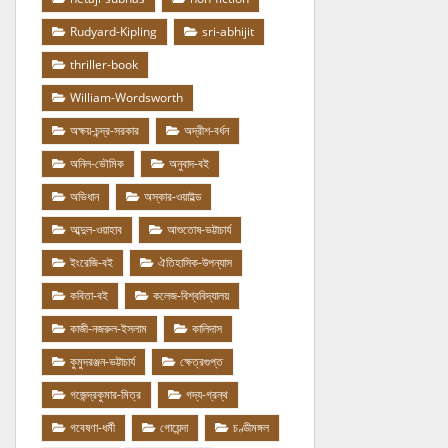
Rudyard-Kipling
sri-abhijit
thriller-book
William-Wordsworth
অক্ষয়-চন্দ্র-সরকার
অদ্রীশ-বর্ধন
অনিল-ভৌমিক
অনুবাদ-বই
অভিধান
অস্কার-ওয়াইল্ড
আব্দুল-ওয়াহাব
আশুতোষ-ভট্টাচার্য
ইংরেজি-বই
ঐতিহাসিক-উপন্যাস
কবিতা-বই
কলেজ-বিশ্ববিদ্যালয়
কাজী-নজরুল-ইসলাম
কালিদাস
কুমুদরঞ্জন-ভট্টাচার্য
ক্ষেত্রগুপ্ত
গজেন্দ্রকুমার-মিত্র
গদ্য-গ্রন্থ
গবেষণা-ধর্মী
গোয়েন্দা
চণ্ডীমঙ্গল