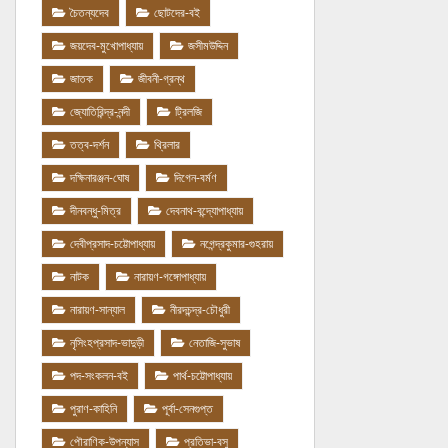
চৈতন্যদেব
ছোটদের-বই
জয়দেব-মুখোপাধ্যায়
জসীমউদ্দিন
জাতক
জীবনী-গ্রন্থ
জ্যোতিরিন্দ্র-নন্দী
ট্রিলজি
তত্ব-দর্শন
থ্রিলার
দক্ষিনারঞ্জন-ঘোষ
দিগেন-বর্মণ
দীনবন্ধু-মিত্র
দেবনাথ-বন্দ্যোপাধ্যায়
দেবীপ্রসাদ-চট্টোপাধ্যায়
নগেন্দ্রকুমার-গুহরায়
নাটক
নারায়ণ-গঙ্গোপাধ্যায়
নারায়ণ-সান্যাল
নীরদচন্দ্র-চৌধুরী
নৃসিংহপ্রসাদ-ভাদুড়ী
নেতাজি-সুভাষ
পদ-সংকলন-বই
পার্থ-চট্টোপাধ্যায়
পুরাণ-কাহিনি
পূর্বা-সেনগুপ্ত
পৌরাণিক-উপন্যাস
প্রতিভা-বসু