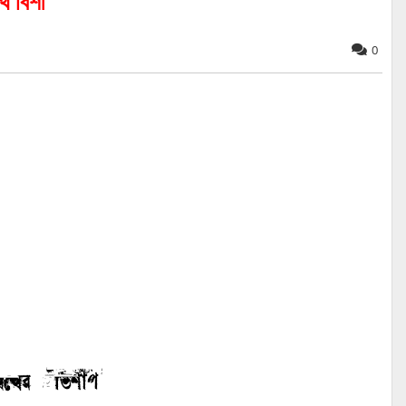
থ বিশী
0