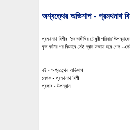
অশ্বত্থের অভিশাপ - প্রমথনাথ বি
প্রমথনাথ বিশীর 'জোড়াদীঘির চৌধুরী পরিবার' উপন্যাস
বৃক্ষ কাটার পর কিভাবে সেই গ্রাম উজাড় হয়ে গেল --সে
বই - অশ্বত্থের অভিশাপ
লেখক - প্রমথনাথ বিশী
প্রকার - উপন্যাস