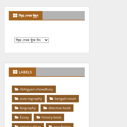
প্রিয় লেখক খুঁজুন
LABELS
Abhigyan-chowdhury
auto-iography
bengali-novel
biography
ditective-book
Essay
history-book
netaji-subhas
non-fiction