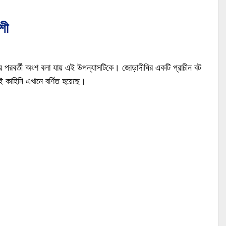
শী
ের পরবর্তী অংশ বলা যায় এই উপন্যাসটিকে। জোড়াদীঘির একটি প্রাচীন বট
ই কাহিনি এখানে বর্ণিত হয়েছে।